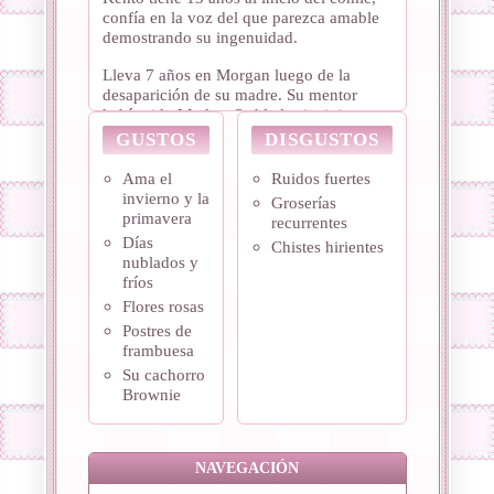
confía en la voz del que parezca amable
demostrando su ingenuidad.
Lleva 7 años en Morgan luego de la
desaparición de su madre. Su mentor
había sido Markus Stahl al principio pero
fue cambiado a otro profesor.
GUSTOS
DISGUSTOS
Kento viene de Hauts-de-France, una
Ama el
Ruidos fuertes
zona donde las fábricas textiles
invierno y la
Groserías
abandonadas y un clima gris y húmedo
primavera
recurrentes
eran parte de su ambiente diario cuando
Días
Chistes hirientes
era pequeño.
nublados y
fríos
Flores rosas
Postres de
frambuesa
Su cachorro
Brownie
NAVEGACIÓN